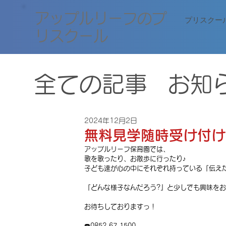
​アップルリーフのプ
プリスクー
リスクール
全ての記事
お知
2024年12月2日
無料見学随時受け付け
アップルリーフ保育園では、
歌を歌ったり、お散歩に行ったり♪
子ども達が心の中にそれぞれ持っている『伝え
『どんな様子なんだろう?』と少しでも興味をお
お待ちしておりますっ！
☎️0852-67-1500