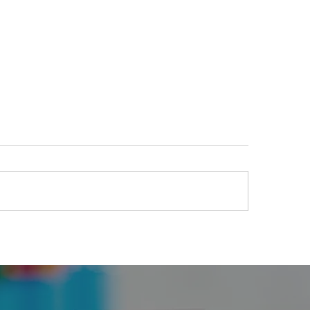
ムページリニューアルし
2025年英語保育
した！
募集！