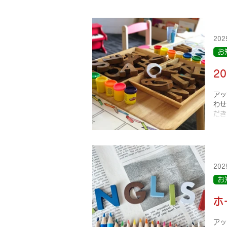
20
お
2
アッ
わせ
だき
20
お
ホ
アッ