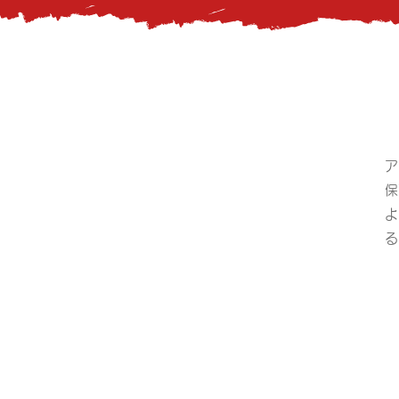
ア
保
よ
る