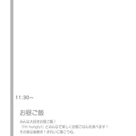
11:30～
お昼ご飯
みんな大好きお昼ご飯！
「I’m hungry!」とみんなで楽しくお昼ごはんを食べます！
その後は歯磨き！きれいに磨こうね。