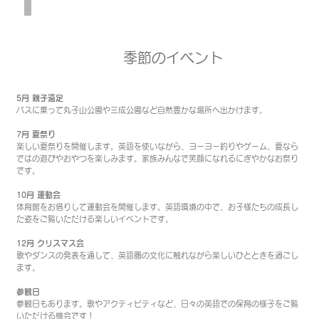
季節のイベント
5月 親子遠足
バスに乗って丸子山公園や三成公園など自然豊かな場所へ出かけます。
7月 夏祭り
楽しい夏祭りを開催します。英語を使いながら、ヨーヨー釣りやゲーム、夏なら
ではの遊びやおやつを楽しみます。家族みんなで笑顔になれるにぎやかなお祭り
です。
10月 運動会
体育館をお借りして運動会を開催します。英語環境の中で、お子様たちの成長し
た姿をご覧いただける楽しいイベントです。
12月 クリスマス会
歌やダンスの発表を通して、英語圏の文化に触れながら楽しいひとときを過ごし
ます。
参観日
参観日もあります。歌やアクティビティなど、日々の英語での保育の様子をご覧
いただける機会です！