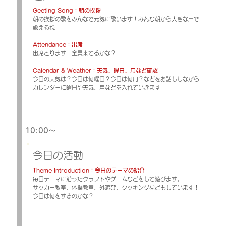
Geeting Song：朝の挨拶
朝の挨拶の歌をみんなで元気に歌います！みんな朝から大きな声で
歌えるね！
Attendance：出席
出席とります！全員来てるかな？
Calendar & Weather：天気、曜日、月など確認
今日の天気は？今日は何曜日？今日は何月？などをお話ししながら
カレンダーに曜日や天気、月などを入れていきます！
10:00～
今日の活動
Theme Introduction：今日のテーマの紹介
毎日テーマに沿ったクラフトやゲームなどをして遊びます。
サッカー教室、体操教室、外遊び、クッキングなどもしています！
今日は何をするのかな？