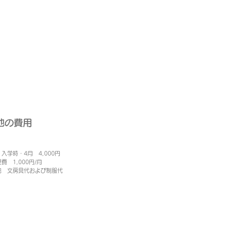
他の費用
入学時・4月 4,000円
費 1,000円/月
の他 文房具代および制服代