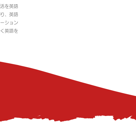
生活を英語
り、英語
ーション
く英語を